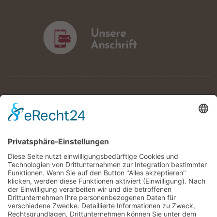
Unsere
Anschrift
Gemangerhof
✿✿✿✿
Christina & Konrad Goller
Mellaun 183/B
39042 St. Andrä
Südtirol / Italien
Tel.:
0039 0472 852125
E-Mail:
info@gemangerhof.com
Web:
www.gemangerhof.com
MwSt-Nr.: IT 01147130213