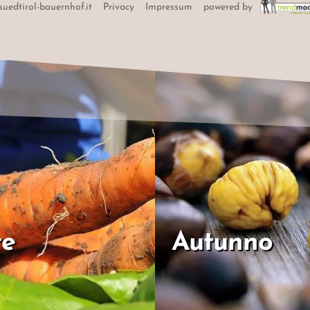
suedtirol-bauernhof.it
Privacy
Impressum
powered by
te
Autunno