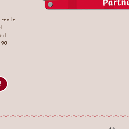
 con la
el
 il
i
90
!