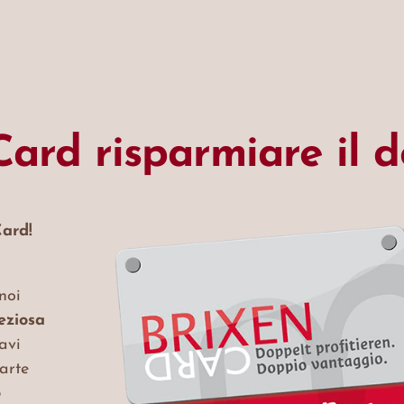
Card risparmiare il 
Card!
noi
eziosa
avi
parte
o