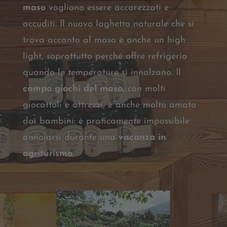
maso
vogliono essere accarezzati e
accuditi. Il nuovo laghetto naturale che si
trova accanto al maso è anche un high
light, soprattutto perché offre refrigerio
quando le temperature si innalzano. Il
campo giochi del maso
, con molti
giocattoli e attrezzi, è anche molto amato
dai bambini: è praticamente impossibile
annoiarsi durante una
vacanza in
agriturismo
.