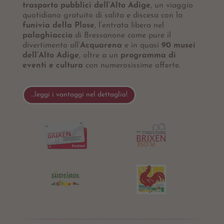
trasporto pubblici dell’Alto Adige
, un viaggio
quotidiano gratuito di salita e discesa con la
funivia della Plose
, l’entrata libera nel
palaghiaccio
di Bressanone come pure il
divertimento all’
Acquarena
e in quasi
90 musei
dell’Alto Adige
, oltre a un
programma di
eventi e cultura
con numerosissime offerte.
…leggi i vantaggi nel dettaglio!