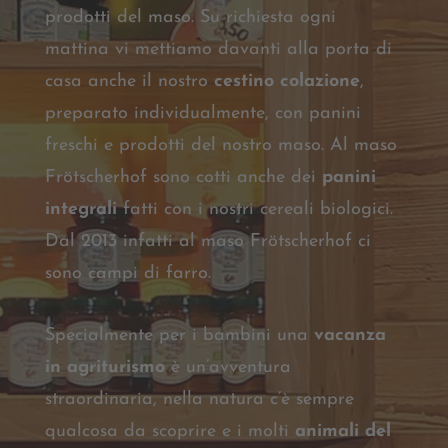
prodotti del maso. Su richiesta ogni
mattina vi mettiamo davanti alla porta di
casa anche il nostro
cestino colazione
,
preparato individualmente, con panini
freschi e prodotti del nostro maso. Al maso
Frötscherhof sono cotti anche dei
panini
integrali
fatti con i nostri cereali biologici.
Dal 2013 infatti al maso Frötscherhof ci
sono campi di farro.
Specialmente per i bambini una
vacanza
in agriturismo
è un’avventura
straordinaria, nella natura c’è sempre
qualcosa da scoprire e i molti
animali del