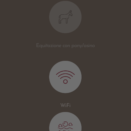
Equitazione con pony/asino
WiFi