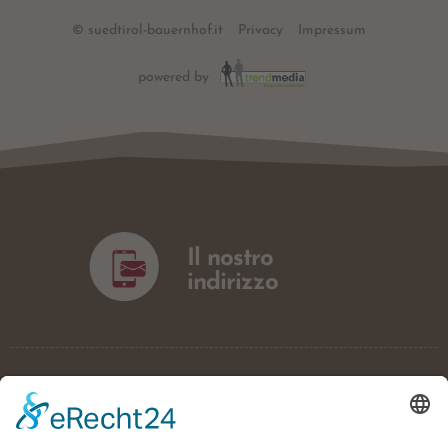
© suedtirol-bauernhof.it
Privacy
Impressum
powered by
Il nostro
indirizzo
Frötscherhof
✿✿✿✿✿
Josef Jocher