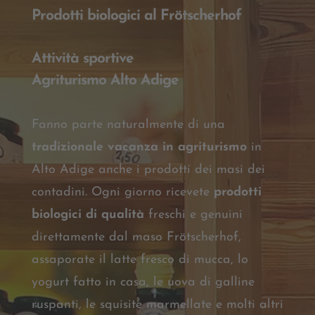
Prodotti biologici al Frötscherhof
Attività sportive
Agriturismo Alto Adige
Fanno parte naturalmente di una
tradizionale vacanza in agriturismo
in
Alto Adige anche i prodotti dei masi dei
contadini. Ogni giorno ricevete
prodotti
biologici di qualità
freschi e genuini
direttamente dal maso Frötscherhof,
assaporate il latte fresco di mucca, lo
yogurt fatto in casa, le uova di galline
ruspanti, le squisite marmellate e molti altri