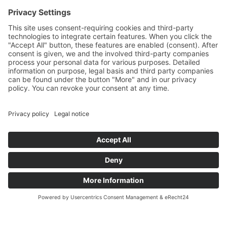
Meluno 174
39042 Bressanone/Sant. Andrea
Alto Adige / Italia
Tel.:
0039 0472 852105
Mobil:
0039 348 9280153
E-Mail:
info@froetscherhof.com
Web:
www.froetscherhof.com
PAT. IVA.: IT01247840216
CIN: IT021011B5TZGFZSJY
www.froetscherhof.com
Modulo richiesta