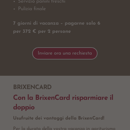
Servizio panini freschi
Pulizia finale
7 giorni di vacanza – pagarne solo 6
per 372 € per 2 persone
Inviare ora una rechiesta
BRIXENCARD
Con la BrixenCard risparmiare il
doppio
Usufruite dei vantaggi della BrixenCard!
Per la durata della vostra vacanza in agriturismo