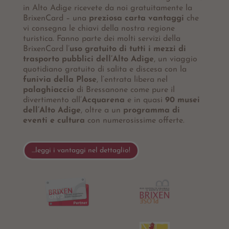
in Alto Adige ricevete da noi gratuitamente la
BrixenCard – una
preziosa carta vantaggi
che
vi consegna le chiavi della nostra regione
turistica. Fanno parte dei molti servizi della
BrixenCard l’
uso gratuito di tutti i mezzi di
trasporto pubblici dell’Alto Adige
, un viaggio
quotidiano gratuito di salita e discesa con la
funivia della Plose
, l’entrata libera nel
palaghiaccio
di Bressanone come pure il
divertimento all’
Acquarena
e in quasi
90 musei
dell’Alto Adige
, oltre a un
programma di
eventi e cultura
con numerosissime offerte.
…leggi i vantaggi nel dettaglio!