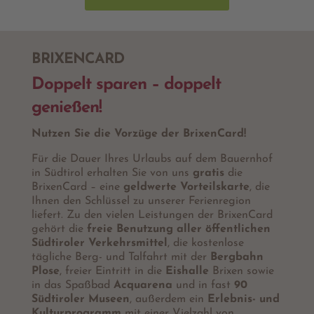
BRIXENCARD
Doppelt sparen – doppelt
genießen!
Nutzen Sie die Vorzüge der BrixenCard!
Für die Dauer Ihres Urlaubs auf dem Bauernhof
in Südtirol erhalten Sie von uns
gratis
die
BrixenCard – eine
geldwerte Vorteilskarte
, die
Ihnen den Schlüssel zu unserer Ferienregion
liefert. Zu den vielen Leistungen der BrixenCard
gehört die
freie Benutzung aller öffentlichen
Südtiroler Verkehrsmittel
, die kostenlose
tägliche Berg- und Talfahrt mit der
Bergbahn
Plose
, freier Eintritt in die
Eishalle
Brixen sowie
in das Spaßbad
Acquarena
und in fast
90
Südtiroler Museen
, außerdem ein
Erlebnis- und
Kulturprogramm
mit einer Vielzahl von